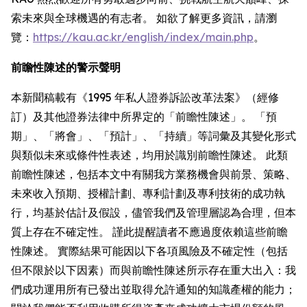
索未來與全球機遇的有志者。 如欲了解更多資訊，請瀏
覽：
https://kau.ac.kr/english/index/main.php
。
前瞻性陳述的警示聲明
本新聞稿載有《1995 年私人證券訴訟改革法案》（經修
訂）及其他證券法律中所界定的「前瞻性陳述」。 「預
期」、「將會」、「預計」、「持續」等詞彙及其變化形式
與類似未來或條件性表述，均用於識別前瞻性陳述。 此類
前瞻性陳述，包括本文中有關我方業務機會與前景、策略、
未來收入預期、授權計劃、專利計劃及專利技術的成功執
行，均基於估計及假設，儘管我們及管理層認為合理，但本
質上存在不確定性。 謹此提醒讀者不應過度依賴這些前瞻
性陳述。 實際結果可能因以下各項風險及不確定性（包括
但不限於以下因素）而與前瞻性陳述所示存在重大出入：我
們成功運用所有已發出並取得允許通知的知識產權的能力；