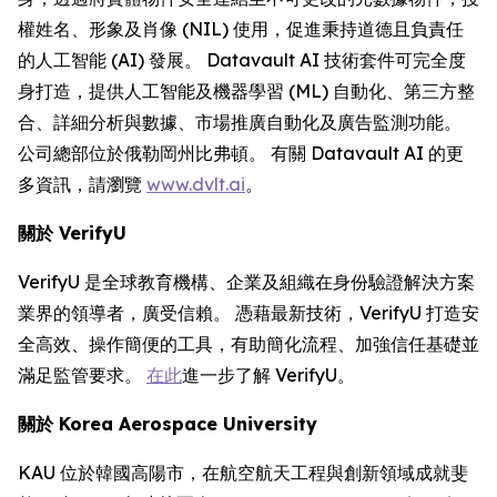
權姓名、形象及肖像 (NIL) 使用，促進秉持道德且負責任
的人工智能 (AI) 發展。 Datavault AI 技術套件可完全度
身打造，提供人工智能及機器學習 (ML) 自動化、第三方整
合、詳細分析與數據、市場推廣自動化及廣告監測功能。
公司總部位於俄勒岡州比弗頓。 有關 Datavault AI 的更
多資訊，請瀏覽
www.dvlt.ai
。
關於
VerifyU
VerifyU 是全球教育機構、企業及組織在身份驗證解決方案
業界的領導者，廣受信賴。 憑藉最新技術，VerifyU 打造安
全高效、操作簡便的工具，有助簡化流程、加強信任基礎並
滿足監管要求。
在此
進一步了解 VerifyU。
關於
Korea Aerospace University
KAU 位於韓國高陽市，在航空航天工程與創新領域成就斐