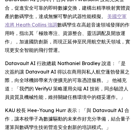
合，促進安全可靠的即時數據交換，建構出精準映射實體資
產的數碼孿生，達成無懈可擊的武器性能模擬。
美國空軍
准將 Heath Collins 強調
數碼孿生在高超音速領域發揮的作
用時，指出其「極致專注、資源整合、靈活調配及開放運
作」，加速國防創新，而現正延伸至民用航空航天領域，實
現更安全智能的飛行營運。
Datavault AI 行政總裁 Nathaniel Bradley 說道：「是
次簽約讓 Datavault AI 得以在商用與私人航空蓬勃發展之
際，向全球機師帶來方便擴充的可靠憑證服務。」 他補充
道：「我們的 VerifyU 策略運用尖端 AI 技術，同步驗證人
員資質及機械性能，維持關鍵任務環境中的穩妥運作。」
KAU 校長 Hee-Young Hurr 表示：「與 Datavault AI 合
作，讓本校學子為數據驅動的未來作好充分準備，結合量子
運算與數碼孿生技術營造安全創新的培訓模式。」