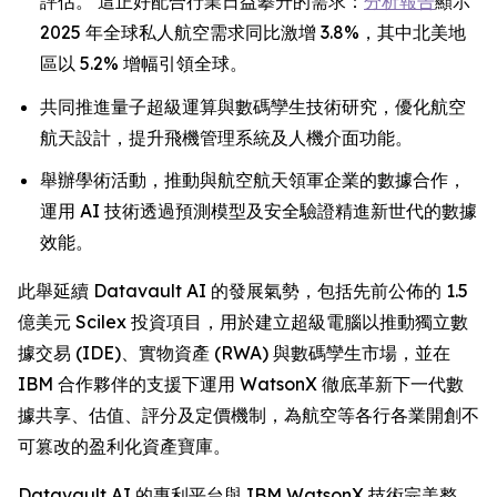
評估。 這正好配合行業日益攀升的需求：
分析報告
顯示
2025 年全球私人航空需求同比激增 3.8%，其中北美地
區以 5.2% 增幅引領全球。
共同推進量子超級運算與數碼孿生技術研究，優化航空
航天設計，提升飛機管理系統及人機介面功能。
舉辦學術活動，推動與航空航天領軍企業的數據合作，
運用 AI 技術透過預測模型及安全驗證精進新世代的數據
效能。
此舉延續 Datavault AI 的發展氣勢，包括先前公佈的 1.5
億美元 Scilex 投資項目，用於建立超級電腦以推動獨立數
據交易 (IDE)、實物資產 (RWA) 與數碼孿生市場，並在
IBM 合作夥伴的支援下運用 WatsonX 徹底革新下一代數
據共享、估值、評分及定價機制，為航空等各行各業開創不
可篡改的盈利化資產寶庫。
Datavault AI 的專利平台與 IBM WatsonX 技術完美整