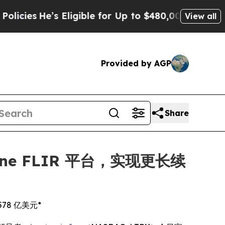
’s Eligible for Up to $480,000 After Being Wrong
View all
Provided by AGP
Share
dyne FLIR 平台，实现更长续
78 亿美元*