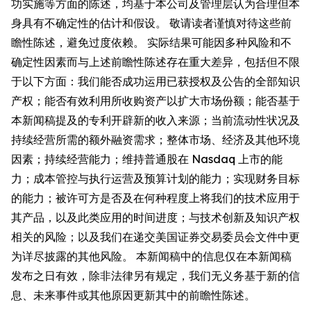
功实施等方面的陈述，均基于本公司及管理层认为合理但本
身具有不确定性的估计和假设。 敬请读者谨慎对待这些前
瞻性陈述，避免过度依赖。 实际结果可能因多种风险和不
确定性因素而与上述前瞻性陈述存在重大差异，包括但不限
于以下方面：我们能否成功运用已获授权及公告的全部知识
产权；能否有效利用所收购资产以扩大市场份额；能否基于
本新闻稿提及的专利开辟新的收入来源；当前流动性状况及
持续经营所需的额外融资需求；整体市场、经济及其他环境
因素；持续经营能力；维持普通股在 Nasdaq 上市的能
力；成本管控与执行运营及预算计划的能力；实现财务目标
的能力；被许可方是否及在何种程度上将我们的技术应用于
其产品，以及此类应用的时间进度；与技术创新及知识产权
相关的风险；以及我们在递交美国证券交易委员会文件中更
为详尽披露的其他风险。 本新闻稿中的信息仅在本新闻稿
发布之日有效，除非法律另有规定，我们无义务基于新的信
息、未来事件或其他原因更新其中的前瞻性陈述。