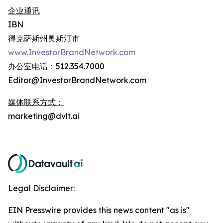
企业通讯
IBN
得克萨斯州奥斯汀市
www.InvestorBrandNetwork.com
办公室电话：512.354.7000
Editor@InvestorBrandNetwork.com
媒体联系方式：
marketing@dvlt.ai
Legal Disclaimer:
EIN Presswire provides this news content "as is"