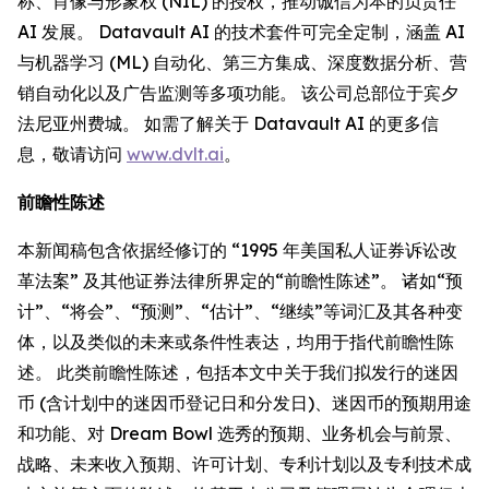
称、肖像与形象权 (NIL) 的授权，推动诚信为本的负责任
AI 发展。 Datavault AI 的技术套件可完全定制，涵盖 AI
与机器学习 (ML) 自动化、第三方集成、深度数据分析、营
销自动化以及广告监测等多项功能。 该公司总部位于宾夕
法尼亚州费城。 如需了解关于 Datavault AI 的更多信
息，敬请访问
www.dvlt.ai
。
前瞻性陈述
本新闻稿包含依据经修订的 “1995 年美国私人证券诉讼改
革法案” 及其他证券法律所界定的“前瞻性陈述”。 诸如“预
计”、“将会”、“预测”、“估计”、“继续”等词汇及其各种变
体，以及类似的未来或条件性表达，均用于指代前瞻性陈
述。 此类前瞻性陈述，包括本文中关于我们拟发行的迷因
币 (含计划中的迷因币登记日和分发日)、迷因币的预期用途
和功能、对 Dream Bowl 选秀的预期、业务机会与前景、
战略、未来收入预期、许可计划、专利计划以及专利技术成