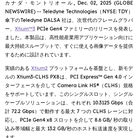
カナダ・モントリオール, Dec. 02, 2025 (GLOBE
NEWSWIRE) -- Teledyne Technologies（NYSE: TDY）
傘下のTeledyne DALSA 社は、次世代のフレームグラバ
ー、
Xtium™3
PCIe Gen4 ファミリーのリリースを発表し
ました。本製品は、高性能産業用アプリケーション向けに
最大持続スループットで、すぐに使える画像データを提供
するために設計されています。
実績のある
Xtium2
プラットフォームを基盤とし、新モデ
ルの Xtium3-CLHS PX8は、PCI Express™ Gen 4.0 イン
ターフェースを介して Camera Link HS®（CLHS）規格
をサポートしています。このシングルスロット、シングル
ケーブルソリューションは、それぞれ 10.3125 Gbps（合
計 72.2 Gbps）で動作する最大 7 つの CLHS レーンに対
応し、PCIe Gen4 x8 スロットを介して 8.6 GB/ 秒の取り
込み帯域幅と最大 13.2 GB/秒のホスト転送速度を実現し
ます。