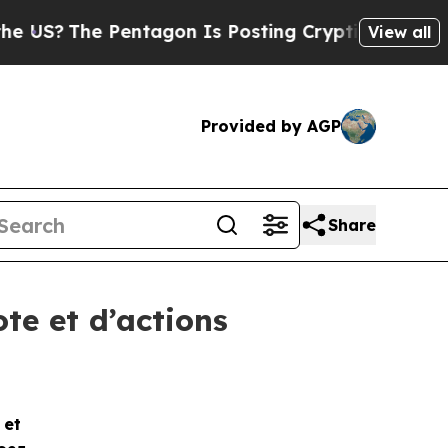
?
The Pentagon Is Posting Cryptic Biblical Mess
View all
Provided by AGP
Share
te et d’actions
e et