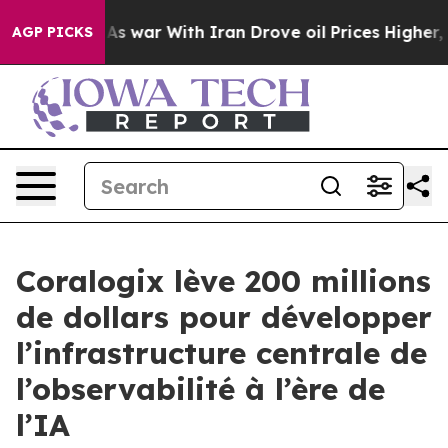
n’t
As war With Iran Drove oil Prices Higher, Trump G
AGP PICKS
Coralogix lève 200 millions
de dollars pour développer
l’infrastructure centrale de
l’observabilité à l’ère de
l’IA