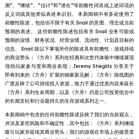
测”、“继续”、“估计”和“潜在”等前瞻性词语或上述词语的
反义词或其他类似表述来识别。 本新闻稿中有多处使用了
前瞻性陈述，包括但不限于有关 Snail 的意图、理念或当前
预期的表述。 这些前瞻性陈述包括有关 Snail 业务可能或
预期的业绩、财务状况、经营业绩、流动性、计划及目标的
信息。 Snail 就以下事项所作的陈述具有前瞻性：游戏持续
的商业势头；《方舟》系列在经典和次世代体验中继续展现
强劲玩家参与度和商业表现；Jeremy Stieglitz 分享关于
即将到来的《方舟》扩展的独家新见解；《方舟》路线图的
广度反映了公司持续投入资源，致力于通过优质内容来延长
《方舟》系列生命周期，以及《方舟》仍是公司投资组合中
的长期支柱和行业最持久的生存游戏系列之一。
本新闻稿中包含的任何前瞻性陈述反映了我们的当前观点，
并涉及某些风险和不确定性，其中包括：《方舟》系列继续
吸引玩家并延续其商业势头；我们的游戏在市场上的接受度