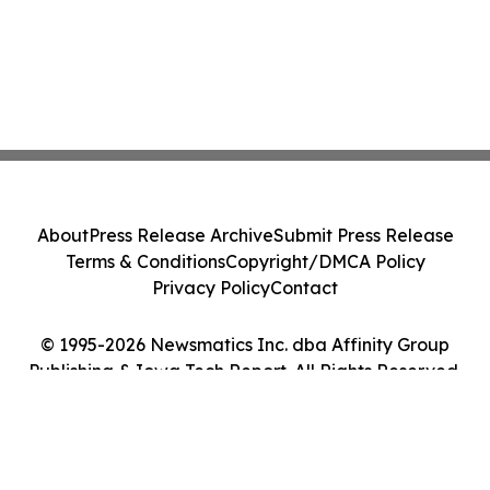
About
Press Release Archive
Submit Press Release
Terms & Conditions
Copyright/DMCA Policy
Privacy Policy
Contact
© 1995-2026 Newsmatics Inc. dba Affinity Group
Publishing & Iowa Tech Report. All Rights Reserved.
Cookie Settings / Your Privacy Choices